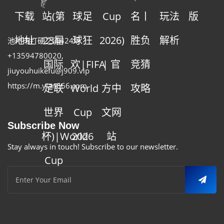
下载
站(第
球足
Cup
名丨
玩法
版
地址
23届
球狂
2026)
胜负
解析
池州市打硬之泽424号
+13594780020
,
国际
欢|FIFA
| 官
竞猜
jiuyouhuikefu@j909.vip
https://m.yian666.com
足联
World
方中
攻略
世界
Cup
文网
Subscribe Now
杯)|World
2026
站
Stay always in touch! Subscribe to our newsletter.
Cup