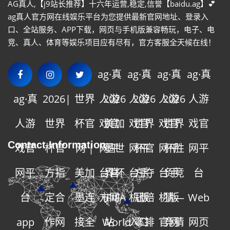
AG真人,【j9站长推荐】十六年运营,稳定,信誉【baidu.ag】💕
ag真人官方网在线娱乐平台为您提供最新官网地址、登录入
口、全站服务、APP下载，网页与手机版兼容畅玩，电子、电
竞、真人、体育等娱乐项目应有尽有，官方客服全天候在线！
ag·真
ag·真
ag·真
ag·真
ag·真
2026|
世界
人游
2026
人游
2026
人游
2026
人游
人游
世界
杯官
戏官
美加
戏官
世界
戏官
世界
戏官
Contact Information
戏官
杯官
网 |
网平
墨世
网平
杯官
网平
杯胜
网平
网平
方指
美加
台官
界杯
台手
方夺
台手
负竞
台
台
定合
墨连
方网
(FIFA
机版
冠赔
机版
猜—
Web
app
作网
接全
World
站
入口
率排
官网
竞猜
网页